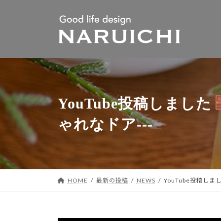
コ
ナ
ン
ビ
テ
ゲ
ン
ー
ツ
シ
へ
ョ
YouTube投稿しました
ス
ン
キ
に
ゃれなドア---
ッ
移
プ
動
HOME
最新の投稿
NEWS
YouTube投稿しま