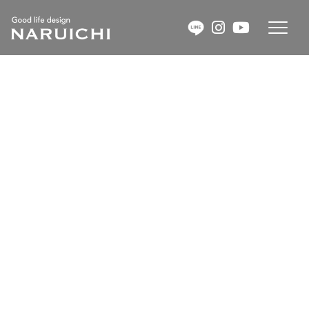
コ
ナ
ン
ビ
テ
ゲ
ン
ー
ツ
シ
敷地３０坪、建物１５坪サイズの「ち
へ
ョ
いさな家」
ス
ン
キ
に
ッ
移
HOME
最新の投稿
NEWS
プ
動
敷地３０坪、建物１５坪サイズの「ちいさな家」