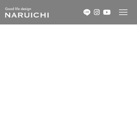
コ
ナ
ン
ビ
テ
ゲ
ン
ー
HOME
販売物件
戸建て
Anne
ツ
シ
へ
ョ
Anne
ス
ン
キ
に
ッ
移
プ
動