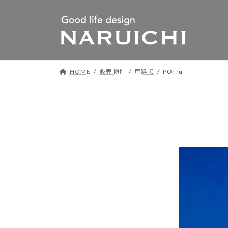
コ
ナ
ン
ビ
テ
ゲ
ン
ー
ツ
シ
HOME
販売物件
戸建て
POTfu
へ
ョ
ス
ン
キ
に
ッ
移
プ
動