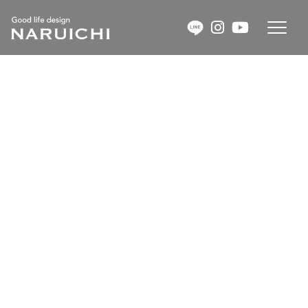
コ
ナ
ン
ビ
テ
ゲ
ン
ー
ツ
シ
へ
ョ
最新の投稿
ス
ン
キ
に
ッ
移
HOME
最新の投稿
小さな家
プ
動
小さな家
COLUMN