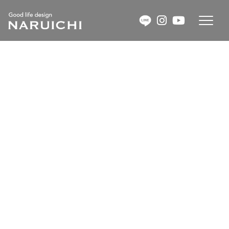
コ
ナ
ン
ビ
テ
ゲ
ン
ー
ツ
シ
へ
ョ
お客様の声
ス
ン
キ
に
ッ
移
HOME
お客様の声
プ
動
デザイン性のある、かわいいかっこいいポイントがあり、早く住みたい
と楽しみでした。