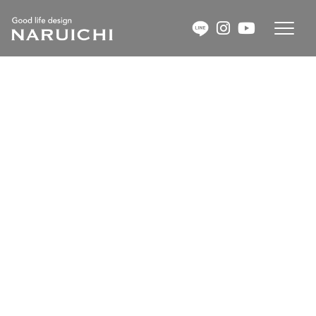
コ
ナ
ン
ビ
テ
ゲ
ン
ー
ツ
シ
へ
ョ
新築・一軒家の購入に必要な準備
ス
ン
キ
に
ッ
移
HOME
最新の投稿
COLUMN
プ
動
新築・一軒家の購入に必要な準備
いつかは自分のマイホームを建てよう！新築一戸建て
を持とう！注文住宅で建て替えしよう！と夢を描いて
いる人は多いと思います。